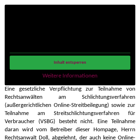
Sie sehen gerade einen Platzhalterinhalt von
Standard
. Um auf den eigentlichen Inhalt
zuzugreifen, klicken Sie auf den Button unten.
Bitte beachten Sie, dass dabei Daten an
Drittanbieter weitergegeben werden.
Inhalt entsperren
Weitere Informationen
Eine gesetzliche Verpflichtung zur Teilnahme von
Rechtsanwälten am Schlichtungsverfahren
(außergerichtlichen Online-Streitbeilegung) sowie zur
Teilnahme am Streitschlichtungsverfahren für
Verbraucher (VSBG) besteht nicht. Eine Teilnahme
daran wird vom Betreiber dieser Hompage, Herrn
Rechtsanwalt Doll, abgelehnt, der auch keine Online-