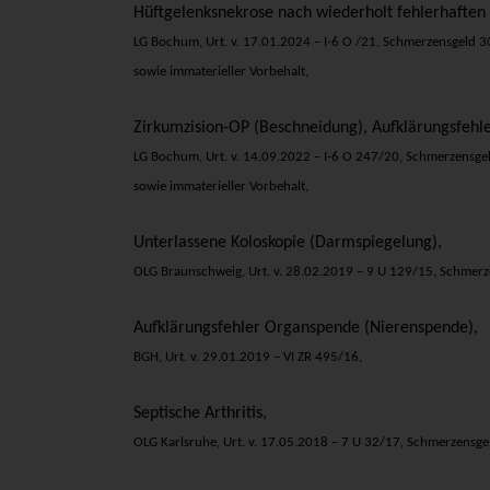
Hüftgelenksnekrose nach wiederholt fehlerhaften
LG Bochum, Urt. v. 17.01.2024 – I-6 O /21, Schmerzensgeld 3
sowie immaterieller Vorbehalt,
Zirkumzision-OP (Beschneidung), Aufklärungsfehle
LG Bochum, Urt. v. 14.09.2022 – I-6 O 247/20, Schmerzensgel
sowie immaterieller Vorbehalt,
Unterlassene Koloskopie (Darmspiegelung),
OLG Braunschweig, Urt. v. 28.02.2019 – 9 U 129/15, Schmerz
Aufklärungsfehler Organspende (Nierenspende),
BGH, Urt. v. 29.01.2019 – VI ZR 495/16,
Septische Arthritis,
OLG Karlsruhe, Urt. v. 17.05.2018 – 7 U 32/17, Schmerzensgel