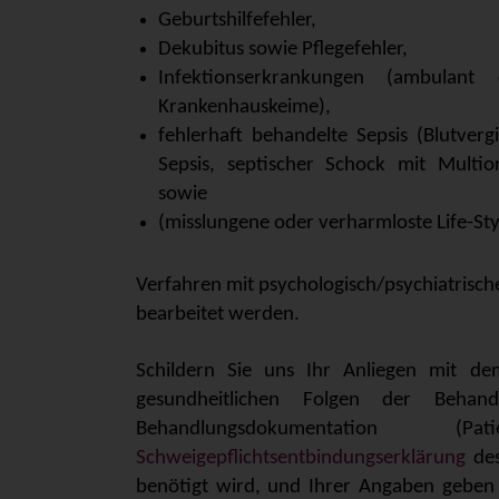
Geburtshilfefehler,
Dekubitus sowie Pflegefehler,
Infektionserkrankungen (ambulan
Krankenhauskeime),
fehlerhaft behandelte Sepsis (Blutverg
Sepsis, septischer Schock mit Multio
sowie
(misslungene oder verharmloste Life-St
Verfahren mit psychologisch/psychiatrisc
bearbeitet werden.
Schildern Sie uns Ihr Anliegen mit d
gesundheitlichen Folgen der Behan
Behandlungsdokumentation 
Schweigepflichtsentbindungserklärung
des
benötigt wird, und Ihrer Angaben geben w