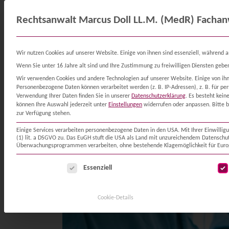
Rechtsanwalt Marcus Doll LL.M. (MedR) Fachanw
START
MEDIZINRECHT
ARZ
Wir nutzen Cookies auf unserer Website. Einige von ihnen sind essenziell, während a
Wenn Sie unter 16 Jahre alt sind und Ihre Zustimmung zu freiwilligen Diensten gebe
Wir verwenden Cookies und andere Technologien auf unserer Website. Einige von ihne
Personenbezogene Daten können verarbeitet werden (z. B. IP-Adressen), z. B. für pe
Verwendung Ihrer Daten finden Sie in unserer
Datenschutzerklärung
.
Es besteht kein
können Ihre Auswahl jederzeit unter
Einstellungen
widerrufen oder anpassen.
Bitte 
zur Verfügung stehen.
Einige Services verarbeiten personenbezogene Daten in den USA. Mit Ihrer Einwillig
(1) lit. a DSGVO zu. Das EuGH stuft die USA als Land mit unzureichendem Datensch
Überwachungsprogrammen verarbeiten, ohne bestehende Klagemöglichkeit für Euro
Es folgt eine Liste der Service-Gruppen, für die eine E
Essenziell
Cookie-Details