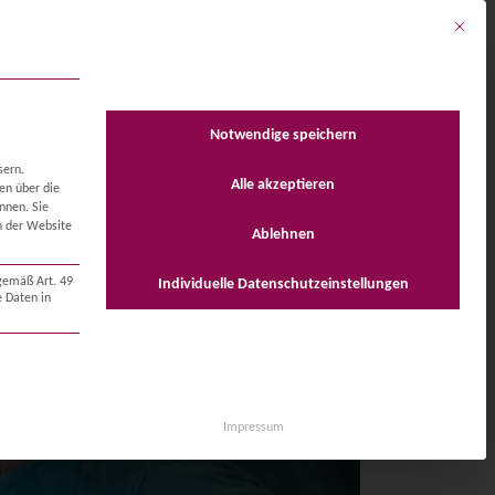
Mit dies
T
DOWNLOADS
KONTAKT
Notwendige speichern
sern.
Alle akzeptieren
en über die
önnen.
Sie
en der Website
Ablehnen
 gemäß Art. 49
Individuelle Datenschutzeinstellungen
 Daten in
t essenziell und kann nicht abgewählt werden.
Impressum