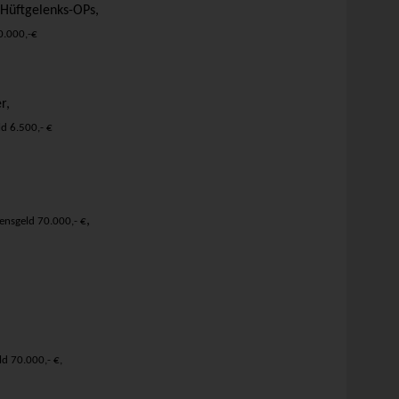
 Hüftgelenks-OPs,
0.000,-€
r,
d 6.500,- €
,
ensgeld 70.000,- €
d 70.000,- €,